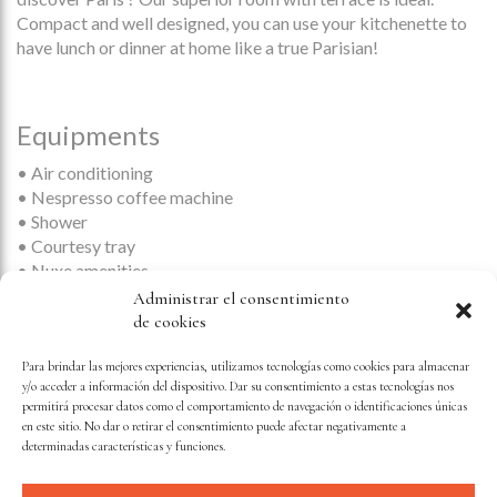
Compact and well designed, you can use your kitchenette to
have lunch or dinner at home like a true Parisian!
Equipments
• Air conditioning
• Nespresso coffee machine
• Shower
• Courtesy tray
• Nuxe amenities
• Slippers
Administrar el consentimiento
• Desk
de cookies
• Kicthenette
• Free WiFi
Para brindar las mejores experiencias, utilizamos tecnologías como cookies para almacenar
y/o acceder a información del dispositivo. Dar su consentimiento a estas tecnologías nos
• Mini Bar
permitirá procesar datos como el comportamiento de navegación o identificaciones únicas
• International TV channels
en este sitio. No dar o retirar el consentimiento puede afectar negativamente a
• Alessi tableware
determinadas características y funciones.
• Moët et Chandon champagne