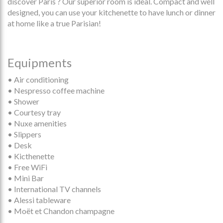
discover Paris ? Our superior room is ideal. Compact and well
designed, you can use your kitchenette to have lunch or dinner
at home like a true Parisian!
Equipments
• Air conditioning
• Nespresso coffee machine
• Shower
• Courtesy tray
• Nuxe amenities
• Slippers
• Desk
• Kicthenette
• Free WiFi
• Mini Bar
• International TV channels
• Alessi tableware
• Moët et Chandon champagne