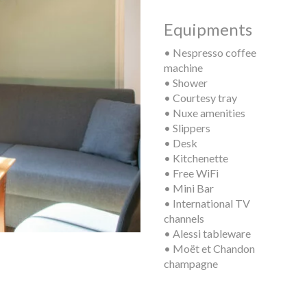
Equipments
• Nespresso coffee
machine
• Shower
• Courtesy tray
• Nuxe amenities
• Slippers
• Desk
• Kitchenette
• Free WiFi
• Mini Bar
• International TV
channels
• Alessi tableware
• Moët et Chandon
champagne