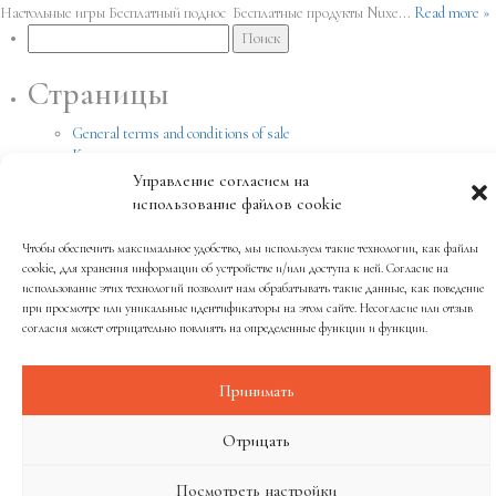
Настольные игры Бесплатный поднос Бесплатные продукты Nuxe...
Read more »
Найти:
Страницы
General terms and conditions of sale
Kонтакт
Legal notice
Управление согласием на
Politique de cookies
использование файлов cookie
Блог
домашняя
Чтобы обеспечить максимальное удобство, мы используем такие технологии, как файлы
История
cookie, для хранения информации об устройстве и/или доступа к ней. Согласие на
Локализация
использование этих технологий позволит нам обрабатывать такие данные, как поведение
при просмотре или уникальные идентификаторы на этом сайте. Несогласие или отзыв
Неповторимый стиль
согласия может отрицательно повлиять на определенные функции и функции.
Приверженность
Архивы
Принимать
Рубрики
Отрицать
Рубрик нет
Посмотреть настройки