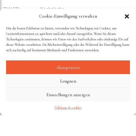
TV LED
Kochnische
Cookie-Einwilligung verwalten
Geschirr von Alessi
Um die besten Erlebnisse zu bieten, verwenden wir Technologien wie Cookies, um
Geräteinformationen zu speichern und/oder darauf zuzugreifen. Wenn Sie diesen
Moët & Chandon Champagner
Technologien zustimmen, können wir Daten wie das Surfverhalten oder eindeutige IDs auf
dieser Website verarbeiten. Die Nichteinwilligung oder der Widerruf der Einwilligung kann
sich nachteilig auf bestimmte Merkmale und Funktionen auswirken.
Akzeptieren
Leugnen
VERFÜGBARKEITEN ANZEIGEN
Einstellungen anzeigen
Politique de cookies