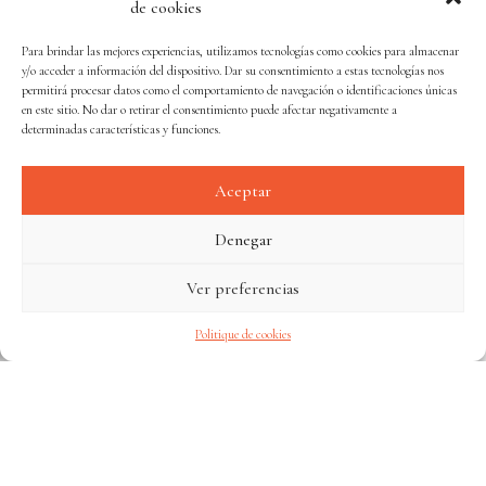
Cocina abierta
de cookies
Vajilla Alessi
Para brindar las mejores experiencias, utilizamos tecnologías como cookies para almacenar
Champán Moët y Chandon
y/o acceder a información del dispositivo. Dar su consentimiento a estas tecnologías nos
permitirá procesar datos como el comportamiento de navegación o identificaciones únicas
en este sitio. No dar o retirar el consentimiento puede afectar negativamente a
determinadas características y funciones.
Aceptar
Denegar
CONSULTAR LAS
Ver preferencias
DISPONIBILIDADES
Politique de cookies