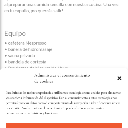
al preparar una comida sencilla con nuestra cocina. Una vez
en tu capullo, ¡no querrás salir!
Equipo
• cafetera Nespresso
• bañera de hidromasaje
• sauna privada
• bandeja de cortesía
• Productos de bienvenida Nuxe
• Zapatillas
Administrar el consentimiento
•Despacho
de cookies
• Wifi gratis
• Mini bar
Para brindar las mejores experiencias, utilizamos tecnologías como cookies para almacenar
y/o acceder a información del dispositivo. Dar su consentimiento a estas tecnologías nos
• canales de televisión internacionales
permitirá procesar datos como el comportamiento de navegación o identificaciones únicas
•Zona de cocina
en este sitio. No dar o retirar el consentimiento puede afectar negativamente a
• Vajilla Alessi
determinadas características y funciones.
• Champagne Moët y Chandon