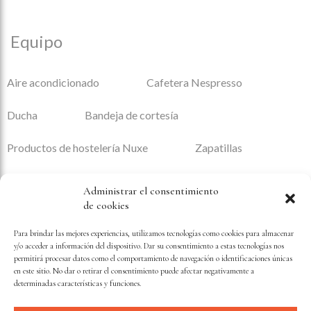
Equipo
Aire acondicionado
Cafetera Nespresso
Ducha
Bandeja de cortesía
Productos de hostelería Nuxe
Zapatillas
Despacho
WiFi gratis
Mini Bar
Administrar el consentimiento
de cookies
Canales de televisión internacionales
Para brindar las mejores experiencias, utilizamos tecnologías como cookies para almacenar
Zona de cocina
Vajilla Alessi
y/o acceder a información del dispositivo. Dar su consentimiento a estas tecnologías nos
permitirá procesar datos como el comportamiento de navegación o identificaciones únicas
en este sitio. No dar o retirar el consentimiento puede afectar negativamente a
Champán Moët et Chandon
determinadas características y funciones.