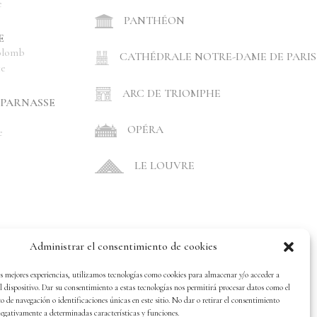
e
PANTHÉON
E
olomb
CATHÉDRALE NOTRE-DAME DE PARIS
ce
ARC DE TRIOMPHE
PARNASSE
OPÉRA
e
LE LOUVRE
Administrar el consentimiento de cookies
s mejores experiencias, utilizamos tecnologías como cookies para almacenar y/o acceder a
 dispositivo. Dar su consentimiento a estas tecnologías nos permitirá procesar datos como el
de navegación o identificaciones únicas en este sitio. No dar o retirar el consentimiento
egativamente a determinadas características y funciones.