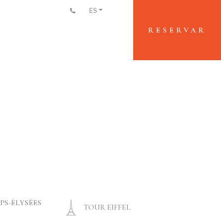
+33(0)1 45 26 11 06
ES
RESERVAR
S-ÉLYSÉES
TOUR EIFFEL
u