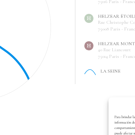
75116 Paris - Franc
HELZEAR ÉTOIL
Rue Christophe C
75008 Paris - Fran
HELZEAR MONT
40 Rue Liancourt
75014 Paris - Franc
LA SEINE
Para brindar la
información del
comportamiento 
puede afectar n