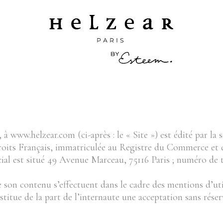
t, à www.helzear.com (ci-après : le « Site ») est édité
e droits Français, immatriculée au Registre du Commerce et 
cial est situé 49 Avenue Marceau, 75116 Paris ; numéro de t
de son contenu s’effectuent dans le cadre des mentions d’util
stitue de la part de l’internaute une acceptation sans réser