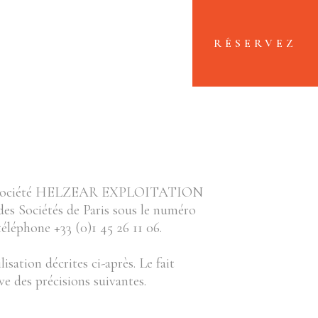
+33(0)1 45 26 11 06
FR
RÉSERVEZ
 par la société HELZEAR EXPLOITATION
des Sociétés de Paris sous le numéro
éléphone +33 (0)1 45 26 11 06.
isation décrites ci-après. Le fait
ve des précisions suivantes.