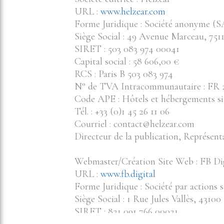
URL :
www.helzear.com
Forme Juridique : Société anonyme (S
Siège Social : 49 Avenue Marceau, 7511
SIRET : 503 083 974 00041
Capital social : 58 606,00 €
RCS : Paris B 503 083 974
N° de TVA Intracommunautaire : FR 2
Code APE : Hôtels et hébergements si
Tél. : +33 (0)1 45 26 11 06
Courriel : contact@helzear.com
Directeur de la publication, Représen
Webmaster/Création Site Web : FB Di
URL :
www.fb.digital
Forme Juridique : Société par actions 
Siège Social : 1 Rue Jules Vallès, 4310
SIRET : 821 091 766 00021