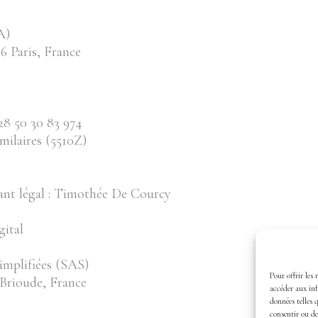
A)
6 Paris, France
8 50 30 83 974
milaires (5510Z)
tant légal : Timothée De Courcy
gital
simplifiées (SAS)
Pour offrir les 
0 Brioude, France
accéder aux inf
données telles 
consentir ou de