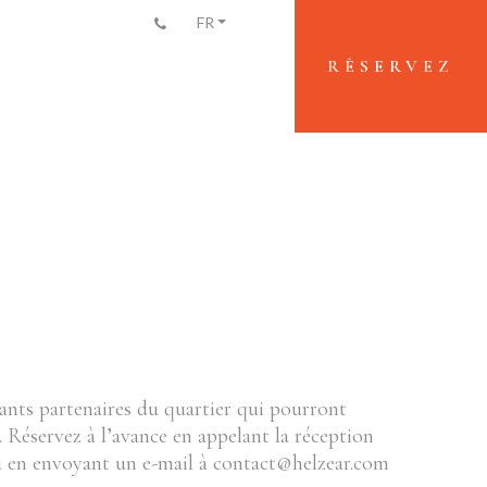
+33(0)1 45 26 11 06
FR
RÉSERVEZ
ants partenaires du quartier qui pourront
. Réservez à l’avance en appelant la réception
ou en envoyant un e-mail à contact@helzear.com