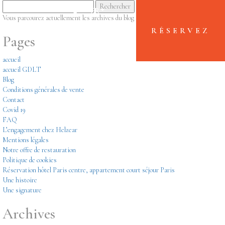
Rechercher :
+33(0)1 45 26 11 06
FR
Vous parcourez actuellement les archives du blog
Helzear
pour avril 2018.
RÉSERVEZ
Pages
accueil
accueil GDLT
Blog
Conditions générales de vente
Contact
Covid 19
FAQ
L’engagement chez Helzear
Mentions légales
Notre offre de restauration
Politique de cookies
Réservation hôtel Paris centre, appartement court séjour Paris
Une histoire
Une signature
Archives