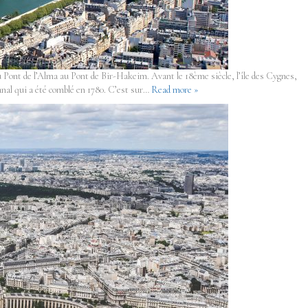
 du Pont de l’Alma au Pont de Bir-Hakeim. Avant le 18ème siècle, l’île des Cygnes,
canal qui a été comblé en 1780. C’est sur…
Read more »