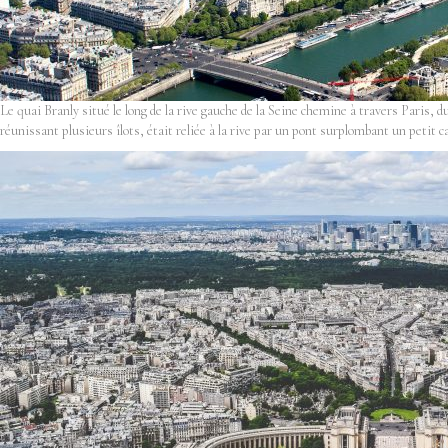
Le quai Branly situé le long de la rive gauche de la Seine chemine à travers Paris,
réunissant plusieurs îlots, était reliée à la rive par un pont surplombant un petit 