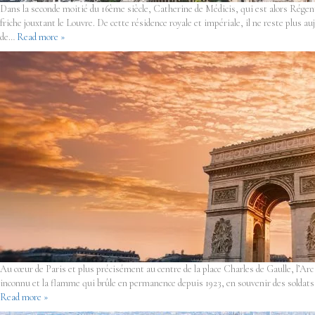
Dans la seconde moitié du 16ème siècle, Catherine de Médicis, qui est alors Régente
friche jouxtant le Louvre. De cette résidence royale et impériale, il ne reste plus 
de…
Read more »
Au cœur de Paris et plus précisément au centre de la place Charles de Gaulle, l’Ar
inconnu et la flamme qui brûle en permanence depuis 1923, en souvenir des soldat
Read more »