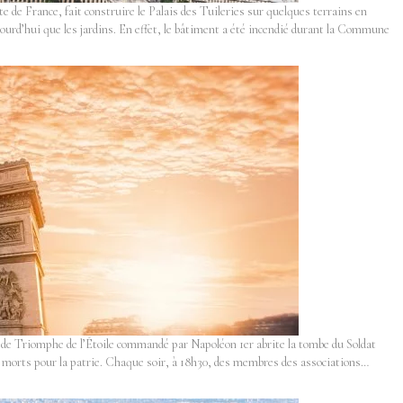
 de France, fait construire le Palais des Tuileries sur quelques terrains en
aujourd’hui que les jardins. En effet, le bâtiment a été incendié durant la Commune
c de Triomphe de l’Étoile commandé par Napoléon 1er abrite la tombe du Soldat
s morts pour la patrie. Chaque soir, à 18h30, des membres des associations…