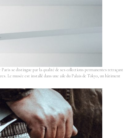
aris se distingue par la qualité de ses collections permanentes retraçant
aires. Le musée est installé dans une aile du Palais de Tokyo, un bâtiment