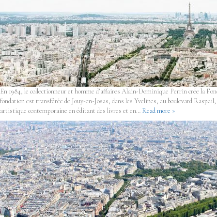
En 1984, le collectionneur et homme d’affaires Alain-Dominique Perrin crée la Fond
fondation est transférée de Jouy-en-Josas, dans les Yvelines, au boulevard Raspail, d
artistique contemporaine en éditant des livres et en…
Read more »