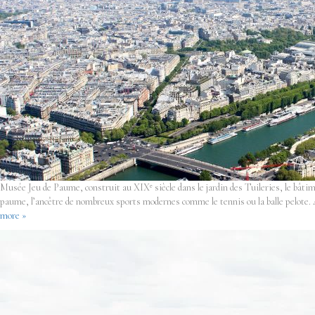
Musée Jeu de Paume, construit au XIXᵉ siècle dans le jardin des Tuileries, le bâtim
paume, l’ancêtre de nombreux sports modernes comme le tennis ou la balle pelote. 
more »